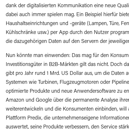
dank der digitalisierten Kommunikation eine neue Quali
dabei auch immer spielen mag. Ein Beispiel hierfür biete
Haushaltseinrichtungen und -geräte (Lampen, Türe, Fe
Kühlschränke usw.) per App durch den Nutzer programm
die dazugehörigen Daten auf den Servern der jeweilige
Nun könnte man einwenden: Das mag für den Konsumen
Investitionsgüter in B2B-Märkten gilt das nicht. Doch da
gibt pro Jahr rund 1 Mrd. US Dollar aus, um die Date
Systemen wie Turbinen, Flugzeugmotoren oder Pipelines
optimierte Produkte und neue Anwendersoftware zu ent
Amazon und Google über die permanente Analyse ihrer
weiterentwickeln und die Konsumenten einbinden, will 
Plattform Predix, die unternehmenseigene Information
auswertet, seine Produkte verbessern, den Service stärk