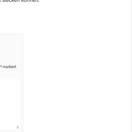
tte stecken können.
t
*
markiert