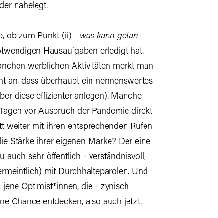
eder nahelegt.
, ob zum Punkt (ii) -
was kann getan
otwendigen Hausaufgaben erledigt hat.
Manchen werblichen Aktivitäten merkt man
t an, dass überhaupt ein nennenswertes
er diese effizienter anlegen). Manche
n Tagen vor Ausbruch der Pandemie direkt
t weiter mit ihren entsprechenden Rufen
ie Stärke ihrer eigenen Marke? Der eine
auch sehr öffentlich - verständnisvoll,
ermeintlich) mit Durchhalteparolen. Und
 jene Optimist*innen, die - zynisch
ine Chance entdecken, also auch jetzt.