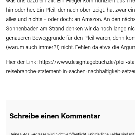
was uns dazu einfällt. Ein Flieger kommuniziert das Th
hin oder her. Ein Pfeil, der nach oben zeigt, hat zwar ei
alles und nichts – oder doch: an Amazon. An den näch
Sonnenbaden am Strand denken wir da noch lange nich
genaueren Beweggründe für den Pfeil waren, denn ko
(warum auch immer?!) nicht. Fehlen da etwa die Arg
Hier der Link:
https://www.designtagebuch.de/pfeil-stat
reisebranche-statement-in-sachen-nachhaltigkeit-setze
Schreibe einen Kommentar
Deine E-Mail-Adresse wird nicht veröffentlicht.
Erforderliche Felder sind mi