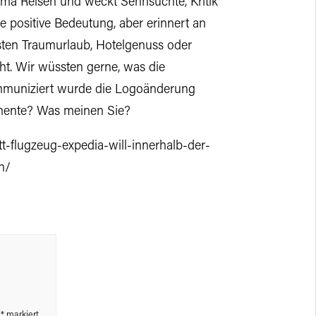
ema Reisen und weckt Sehnsüchte, Kritik
ne positive Bedeutung, aber erinnert an
sten Traumurlaub, Hotelgenuss oder
t. Wir wüssten gerne, was die
mmuniziert wurde die Logoänderung
umente? Was meinen Sie?
t-flugzeug-expedia-will-innerhalb-der-
n/
t
*
markiert