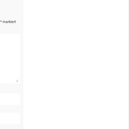
t
*
markiert