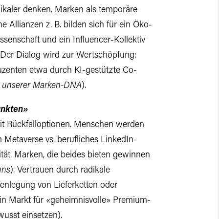
ikaler denken. Marken als temporäre
 Allianzen z. B. bilden sich für ein Öko-
ssenschaft und ein Influencer-Kollektiv
. Der Dialog wird zur Wertschöpfung:
uzenten etwa durch KI-gestützte Co-
it unserer Marken-DNA
).
unkten»
r mit Rückfalloptionen. Menschen werden
m Metaverse vs. berufliches LinkedIn-
lität. Marken, die beides bieten gewinnen
uns
). Vertrauen durch radikale
fenlegung von Lieferketten oder
ein Markt für «geheimnisvolle» Premium-
usst einsetzen).