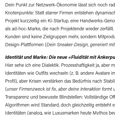
Dein Punkt zur Netzwerk-Ökonomie lässt sich noch rad
Knotenpunkte: Statt starrer Firmen entstehen dynamische
Projekt kurzzeitig ein KI-Startup, eine Handwerks-Geno
als ad-hoc-Marke, die nach Projektende wieder zerfällt
Kunden sind keine Zielgruppen mehr, sondern Mitprod
Design-Plattformen (
Dein Sneaker-Design, generiert m
Identität und Marke: Die neue «Fluidität mit Ankerp
Hier sehe ich eine Dialektik. Prozesshaftigkeit ja, abe
Identitäten wie Outfits wechseln (z. B. andere Avatare i
Profil), aber Krisen verstärken das Bedürfnis nach Stabi
(
unser Firmenzweck ist fix, aber deine Interaktion formt 
Transparenz und bewusste Blindstellen: Vollständige Of
Algorithmen wird Standard, doch gleichzeitig entsteht 
Identitäten (analog, wie Luxusmarken heute Mythos bew