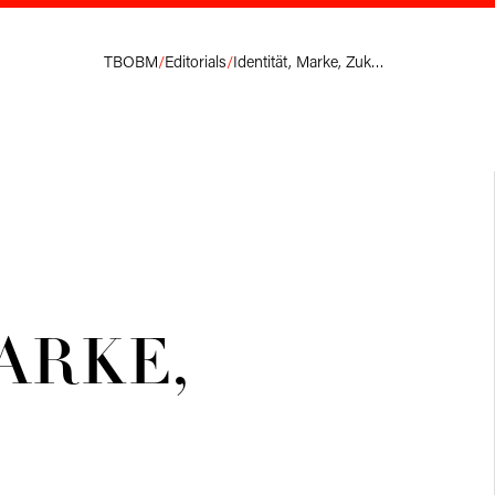
TBOBM
/
Editorials
/
Identität, Marke, Zukunft (II)
ARKE,