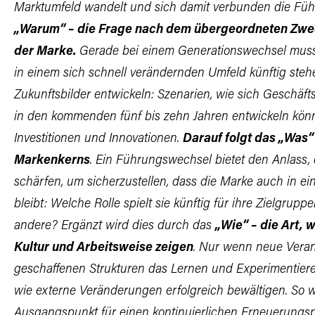
Marktumfeld wandelt und sich damit verbunden die Führ
„Warum“ – die Frage nach dem übergeordneten Zwe
der Marke.
Gerade bei einem Generationswechsel muss
in einem sich schnell verändernden Umfeld künftig stehe
Zukunftsbilder entwickeln: Szenarien, wie sich Geschäf
in den kommenden fünf bis zehn Jahren entwickeln könn
Investitionen und Innovationen.
Darauf folgt das „Was“
Markenkerns
. Ein Führungswechsel bietet den Anlass
schärfen, um sicherzustellen, dass die Marke auch in e
bleibt: Welche Rolle spielt sie künftig für ihre Zielgrup
andere? Ergänzt wird dies durch das
„Wie“ – die Art, 
Kultur und Arbeitsweise zeigen
. Nur wenn neue Veran
geschaffenen Strukturen das Lernen
und Experimentiere
wie externe Veränderungen erfolgreich bewältigen. So 
Ausgangspunkt für einen kontinuierlichen Erneuerungsp