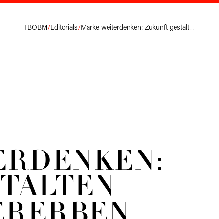
TBOBM
/
Editorials
/
Marke weiterdenken: Zukunft gestalten statt nur vererben.
ERDENKEN:
STALTEN
ERERBEN
.