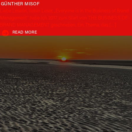
GÜNTHER
MISOF
Liebe Leserin, lieber Leser, „Everyone is in the Business of Brand
Management“ habe ich 2017 zum Start von THE BUSINESS OF
BRAND MANAGEMENT geschrieben. Ein Thema, das […]
READ MORE