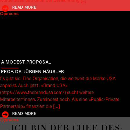
Opinions
ZEICHNEN SICH STARKE
MARKEN DURCH KLARE
WERT­HAL­TUNG­EN AUS?
RADIO ERIWAN: “IM