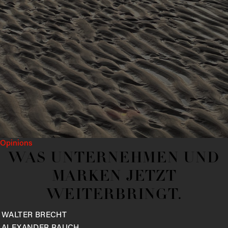
Opinions
WAS UNTERNEHMEN UND
MARKEN JETZT
WEITERBRINGT.
WALTER
BRECHT
ALEXANDER
RAUCH