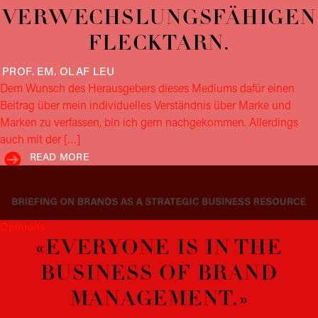
VERWECHS­LUNGS­FÄHIGEN
FLECKTARN.
PROF. EM. OLAF
LEU
Dem Wunsch des Herausgebers dieses Mediums dafür einen
Beitrag über mein individuelles Verständnis über Marke und
Marken zu verfassen, bin ich gern nachgekommen. Allerdings
auch mit der […]
READ MORE
Opinions
«EVERYONE IS IN THE
BUSINESS OF BRAND
MANAGEMENT.»