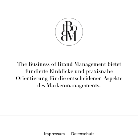
DR. ERIC
HÄUSLER
PROF. DR. JÜRGEN
HÄUSLER
Noch verbietet sich der Vergleich zwischen dem
nationalsozialistischen Deutschland unter Adolf Hitler und den
USA unter Donald Trump politisch und historisch nahezu von
selbst. Zu unterschiedlich sind […]
READ MORE
Shorts
DRESS FOR
PERFORMANCE?
TO BE DISCUSSED
ALEXANDER
RAUCH
Große Aufregung bei den Mitarbeitenden von Porsche: Aber
nein, es geht nicht um den Zickzackkurs bei der
Antriebstechnologie, die Absatzkrise in China oder die US-Zölle,
sondern um […]
READ MORE