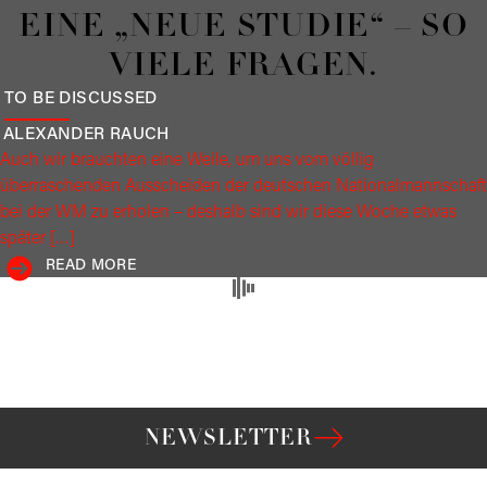
EINE „NEUE STUDIE“ – SO
VIELE FRAGEN.
TO BE DISCUSSED
ALEXANDER
RAUCH
Auch wir brauchten eine Weile, um uns vom völlig
überraschenden Ausscheiden der deutschen Nationalmannschaft
bei der WM zu erholen – deshalb sind wir diese Woche etwas
später […]
READ MORE
Editorials
DAS UNVERGLEICHBARE
VERGLEICHEN? WENN
ADOLF HITLER UND
DONALD TRUMP NATIONEN
ZU MARKEN MACHEN.